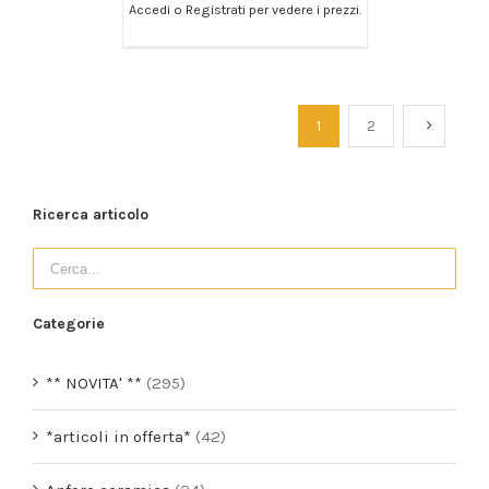
Accedi o Registrati per vedere i prezzi.
/
AGGIUNGI AL CARRELLO
DETTAGLI
1
2
Ricerca articolo
Categorie
** NOVITA' **
(295)
*articoli in offerta*
(42)