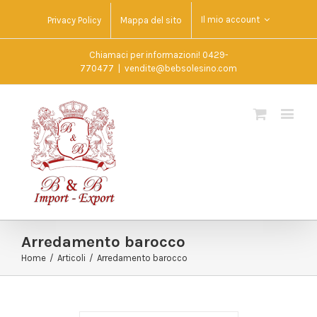
Il mio account
Privacy Policy
Mappa del sito
Chiamaci per informazioni! 0429-
770477
|
vendite@bebsolesino.com
Arredamento barocco
Home
/
Articoli
/
Arredamento barocco