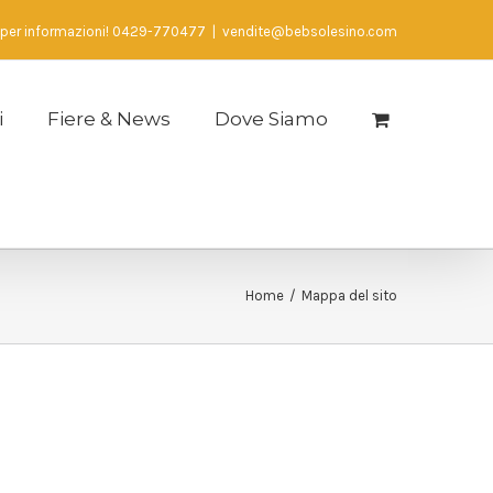
 per informazioni! 0429-770477
|
vendite@bebsolesino.com
i
Fiere & News
Dove Siamo
Home
/
Mappa del sito