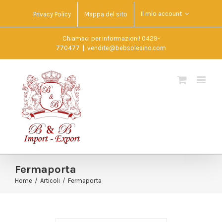
Il mio account
Privacy Policy
Mappa del sito
Chiamaci per informazioni! 0429-
770477
|
vendite@bebsolesino.com
Fermaporta
Home
/
Articoli
/
Fermaporta