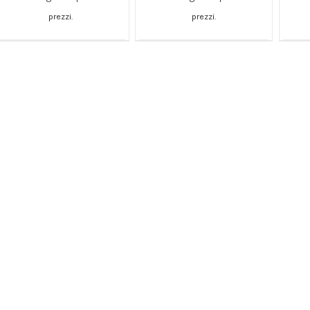
AGGIUNGI AL CARRELLO
AGGIUNGI AL CARRELLO
AG
prezzi.
prezzi.
/
/
DETTAGLI
DETTAGLI