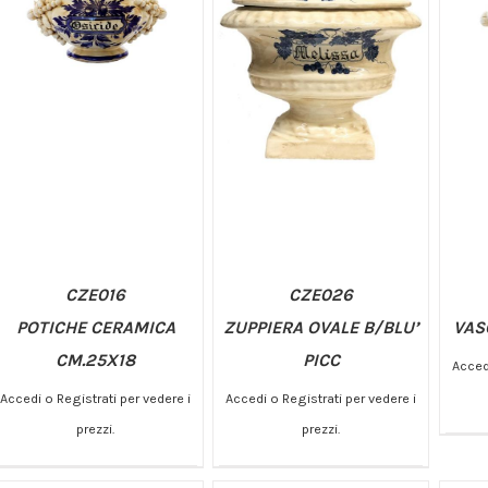
CZE016
CZE026
POTICHE CERAMICA
ZUPPIERA OVALE B/BLU’
VAS
CM.25X18
PICC
Accedi
Accedi o Registrati per vedere i
Accedi o Registrati per vedere i
AGGIUNGI AL CARRELLO
AGGIUNGI AL CARRELLO
AG
prezzi.
prezzi.
/
/
DETTAGLI
DETTAGLI