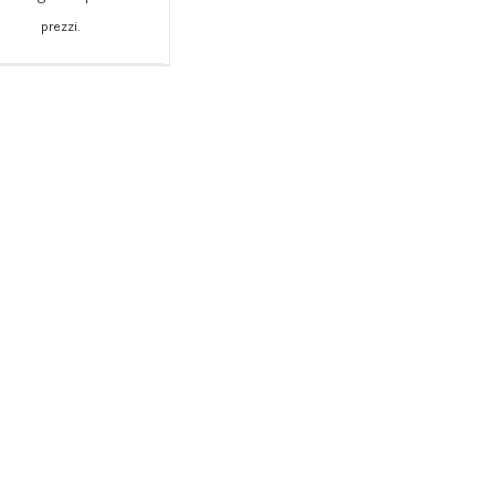
GIUNGI AL CARRELLO
prezzi.
/
DETTAGLI