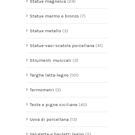
Statue magnesia
(24)
Statue marmo e bronzo
(7)
Statue metallo
(3)
Statue-vasi-scatole porcellana
(41)
Strumenti musicali
(3)
Targhe latta-legno
(101)
Termometri
(5)
Teste e pigne siciliane
(40)
Uova di porcellana
(13)
Valigette e bauletti legno
(2)