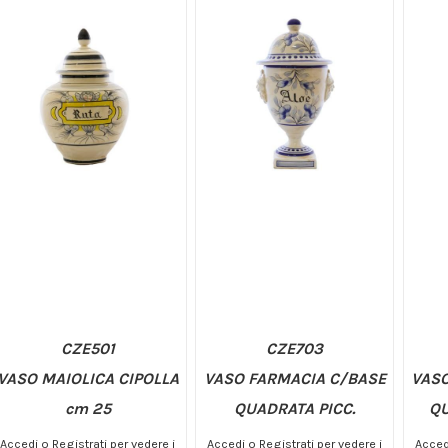
CZE501
CZE703
VASO MAIOLICA CIPOLLA
VASO FARMACIA C/BASE
VASO
cm 25
QUADRATA PICC.
Q
Accedi o Registrati per vedere i
Accedi o Registrati per vedere i
Accedi