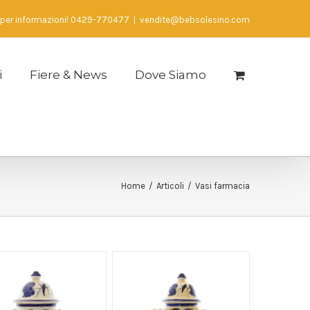
 per informazioni! 0429-770477
|
vendite@bebsolesino.com
i
Fiere & News
Dove Siamo
Home
/
Articoli
/
Vasi farmacia