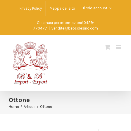
Il mio account
Privacy Policy
Mappa del sito
Chiamaci per informazioni! 0429-
770477
|
vendite@bebsolesino.com
Ottone
Home
/
Articoli
/
Ottone