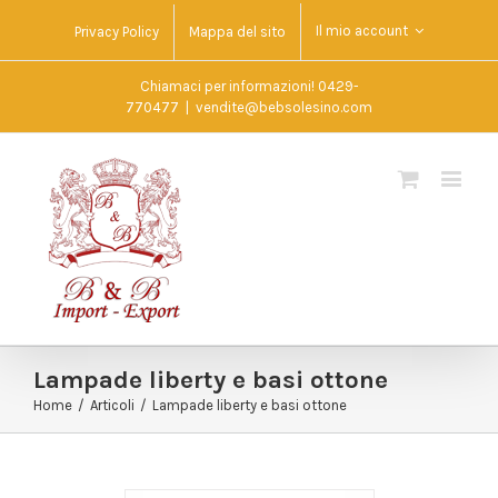
Il mio account
Privacy Policy
Mappa del sito
Chiamaci per informazioni! 0429-
770477
|
vendite@bebsolesino.com
Lampade liberty e basi ottone
Home
/
Articoli
/
Lampade liberty e basi ottone