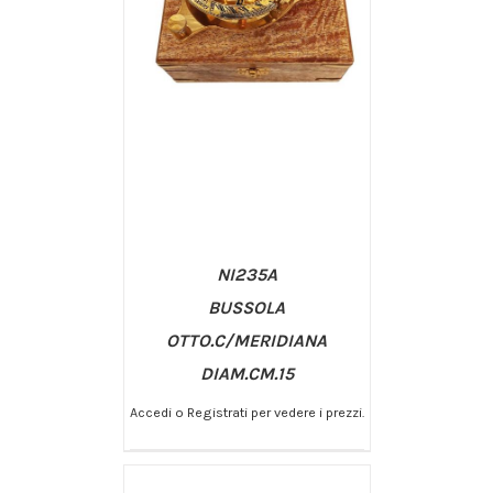
NI235A
BUSSOLA
OTTO.C/MERIDIANA
DIAM.CM.15
/
AGGIUNGI AL CARRELLO
Accedi o Registrati per vedere i prezzi.
DETTAGLI