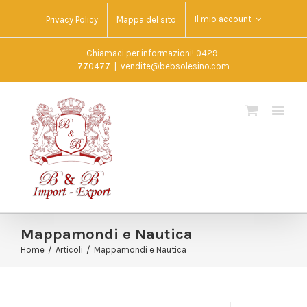
Il mio account
Privacy Policy
Mappa del sito
Chiamaci per informazioni! 0429-
770477
|
vendite@bebsolesino.com
Mappamondi e Nautica
Home
/
Articoli
/
Mappamondi e Nautica