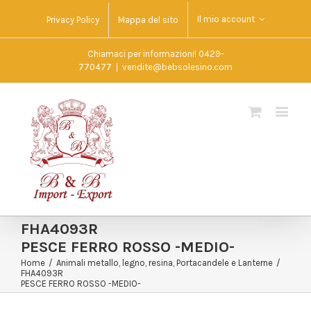
Il mio account
Privacy Policy
Mappa del sito
Chiamaci per informazioni! 0429-
770477
|
vendite@bebsolesino.com
FHA4093R
PESCE FERRO ROSSO -MEDIO-
Home
/
Animali metallo, legno, resina
,
Portacandele e Lanterne
/
FHA4093R
PESCE FERRO ROSSO -MEDIO-