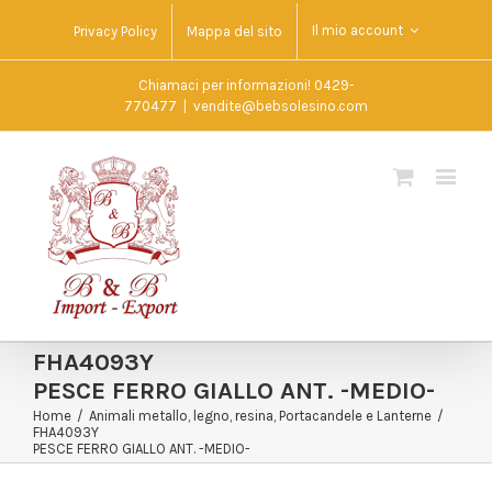
Il mio account
Privacy Policy
Mappa del sito
Chiamaci per informazioni! 0429-
770477
|
vendite@bebsolesino.com
FHA4093Y
PESCE FERRO GIALLO ANT. -MEDIO-
Home
/
Animali metallo, legno, resina
,
Portacandele e Lanterne
/
FHA4093Y
PESCE FERRO GIALLO ANT. -MEDIO-